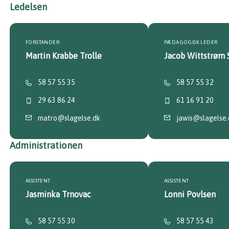
Ledelsen
FORSTANDER
PÆDAGOGISK LEDER
Martin Krabbe Trolle
Jacob Wittstrøm
58 57 55 35
58 57 55 32
29 63 86 24
61 16 91 20
matro@slagelse.dk
jawis@slagelse.
Administrationen
ASSISTENT
ASSISTENT
Jasminka Trnovac
Lonni Povlsen
58 57 55 30
58 57 55 43